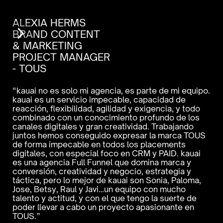
ALEXIA HERMS
BRAND CONTENT 
& MARKETING 
AI
PROJECT MANAGER
DI
- TOUS
MA
“kauai no es solo mi agencia, es parte de mi equipo. 
“Tr
kauai es un servicio impecable, capacidad de 
exc
reacción, flexibilidad, agilidad y exigencia, y todo 
pro
combinado con un conocimiento profundo de los 
med
canales digitales y gran creatividad. Trabajando 
ord
juntos hemos conseguido expresar la marca TOUS 
mej
de forma impecable en todos los placements 
nue
digitales, con especial foco en CRM y PAID. kauai 
nue
es una agencia Full Funnel que domina marca y 
enf
conversión, creatividad y negocio, estrategia y 
con
táctica, pero lo mejor de kauai son Sonia, Paloma, 
par
Jose, Betsy, Raul y Javi…un equipo con mucho 
dig
talento y actitud, y con el que tengo la suerte de 
poder llevar a cabo un proyecto apasionante en 
TOUS.”