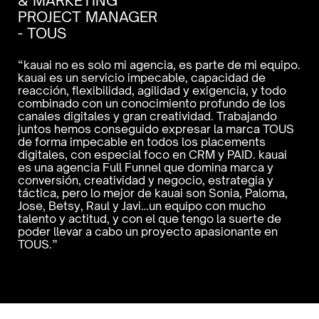
& MARKETING 
AI
PROJECT MANAGER
DI
- TOUS
MA
“kauai no es solo mi agencia, es parte de mi equipo. 
“Tr
kauai es un servicio impecable, capacidad de 
exc
reacción, flexibilidad, agilidad y exigencia, y todo 
pro
combinado con un conocimiento profundo de los 
med
canales digitales y gran creatividad. Trabajando 
ord
juntos hemos conseguido expresar la marca TOUS 
mej
de forma impecable en todos los placements 
nue
digitales, con especial foco en CRM y PAID. kauai 
nue
es una agencia Full Funnel que domina marca y 
enf
conversión, creatividad y negocio, estrategia y 
con
táctica, pero lo mejor de kauai son Sonia, Paloma, 
par
Jose, Betsy, Raul y Javi…un equipo con mucho 
dig
talento y actitud, y con el que tengo la suerte de 
poder llevar a cabo un proyecto apasionante en 
TOUS.”